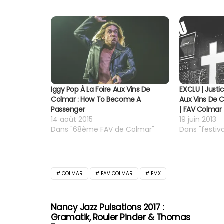
Iggy Pop À La Foire Aux Vins De
EXCLU | Justi
Colmar : How To Become A
Aux Vins De C
Passenger
| FAV Colmar
14 août 2015
19 juin 2013
Dans "68ème FAV de Colmar"
Dans "festiva
COLMAR
FAV COLMAR
FMX
Nancy Jazz Pulsations 2017 :
Gramatik, Rouler Pinder & Thomas