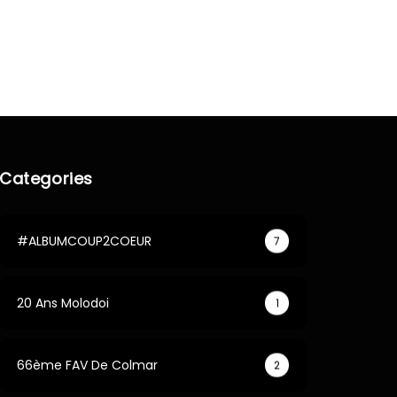
Categories
#ALBUMCOUP2COEUR
7
20 Ans Molodoi
1
66ème FAV De Colmar
2