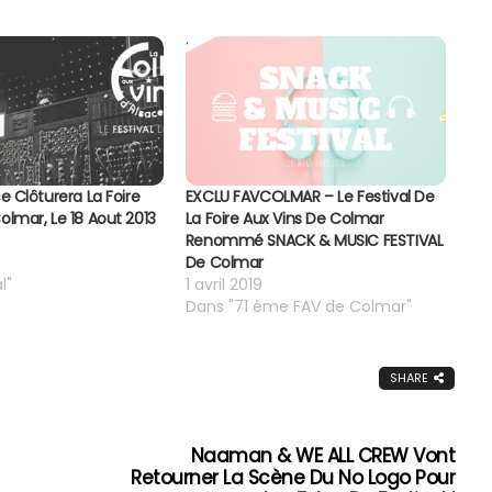
ce Clôturera La Foire
EXCLU FAVCOLMAR – Le Festival De
olmar, Le 18 Aout 2013
La Foire Aux Vins De Colmar
Renommé SNACK & MUSIC FESTIVAL
De Colmar
l"
1 avril 2019
Dans "71 ème FAV de Colmar"
SHARE
Naaman & WE ALL CREW Vont
Retourner La Scène Du No Logo Pour