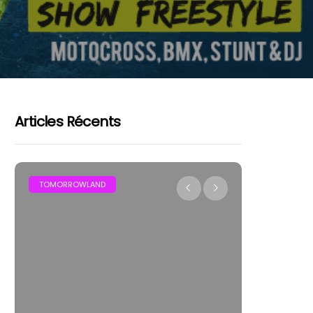
Articles Récents
FESTIVAL
LES FES