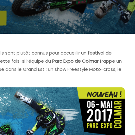
lls sont plutôt connus pour accueillir un
festival de
ette fois-si l’équipe du
Parc Expo de Colmar
frappe un
dans le Grand Est : un show Freestyle Moto-cross, le
SACE DE COLMAR - FAVCOLMAR
TOMORROWLAND