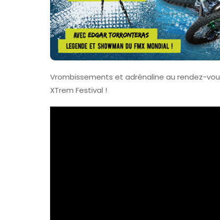
FAV 2026 : Le
De La Foire A
Colmar
31 Juillet 2026
Vrombissements et adrénaline au rendez-vous 
XTrem Festival !