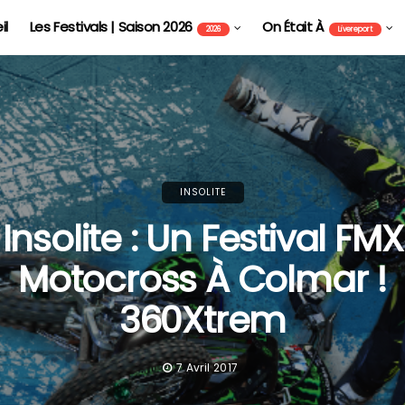
il
Les Festivals | Saison 2026
On Était À
2026
Livereport
INSOLITE
Insolite : Un Festival FMX
Motocross À Colmar !
360Xtrem
7 Avril 2017