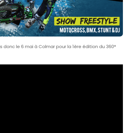
 Guide Pratique
Tomorrowland 2027 : Date
ux Vins De
Billetterie Et Ce Que L’on
Sait Déjà
6 Août 2026
donc le 6 mai à Colmar pour la 1ère édition du 360°