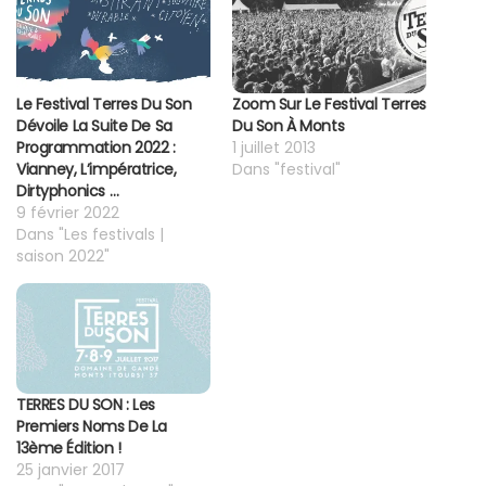
Le Festival Terres Du Son
Zoom Sur Le Festival Terres
Dévoile La Suite De Sa
Du Son À Monts
Programmation 2022 :
1 juillet 2013
Vianney, L’impératrice,
Dans "festival"
Dirtyphonics …
9 février 2022
Dans "Les festivals |
saison 2022"
TERRES DU SON : Les
Premiers Noms De La
13ème Édition !
25 janvier 2017