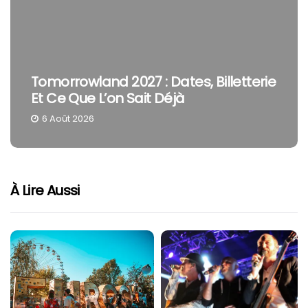
terie
The Cure En Festival : Pourquoi Rober
Smith Reste Une Tête D’affiche À Par
4 Août 2026
À Lire Aussi