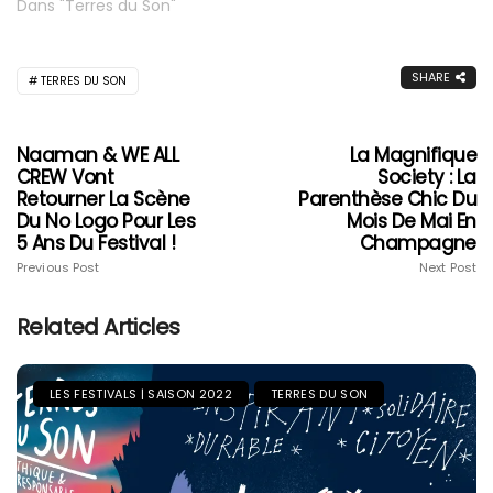
Dans "Terres du Son"
SHARE
TERRES DU SON
Naaman & WE ALL
La Magnifique
CREW Vont
Society : La
Retourner La Scène
Parenthèse Chic Du
Du No Logo Pour Les
Mois De Mai En
5 Ans Du Festival !
Champagne
Previous Post
Next Post
Related Articles
LES FESTIVALS | SAISON 2022
TERRES DU SON