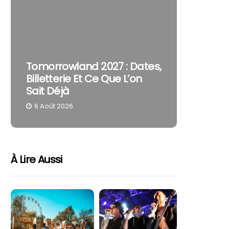
The Cur
Tomorrowland 2027 : Dates,
Pourquo
Billetterie Et Ce Que L’on
Reste U
Sait Déjà
Part
6 Août 2026
4 Août 
À Lire Aussi