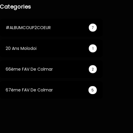
Categories
#ALBUMCOUP2COEUR
7
20 Ans Molodoi
1
66ème FAV De Colmar
2
67ème FAV De Colmar
5