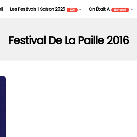
il
Les Festivals | Saison 2026
On Était À
2026
Livereport
Festival De La Paille 2016
FOIRE AUX VINS D'ALSACE DE COLMAR - FAVCOL