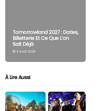
The Cur
Tomorrowland 2027 : Dates,
Pourquo
Billetterie Et Ce Que L’on
Reste U
Sait Déjà
Part
6 Août 2026
4 Août 
À Lire Aussi