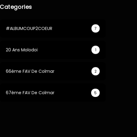
Categories
#ALBUMCOUP2COEUR
7
20 Ans Molodoi
1
66ème FAV De Colmar
2
67ème FAV De Colmar
5