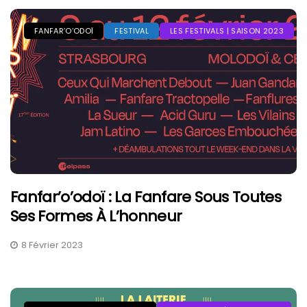
FANFAR’O’ODOÏ
FESTIVAL
LES FESTIVALS | SAISON 2023
Fanfar’o’odoï : La Fanfare Sous Toutes
Ses Formes À L’honneur
8 Février 2023