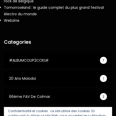
rock de Belgique
Tomorrowland : le guide complet du plus grand festival
électro du monde
Webzine
Categories
#ALBUMCOUP2COEUR
7
20 Ans Molodoi
1
66ème FAV De Colmar
2
Confidentialité et cookies : ce site utilise des cookies. En
67ème FAV De Colmar
5
continuant à utiliser ce site Web, vous acceptez leur utilisation.