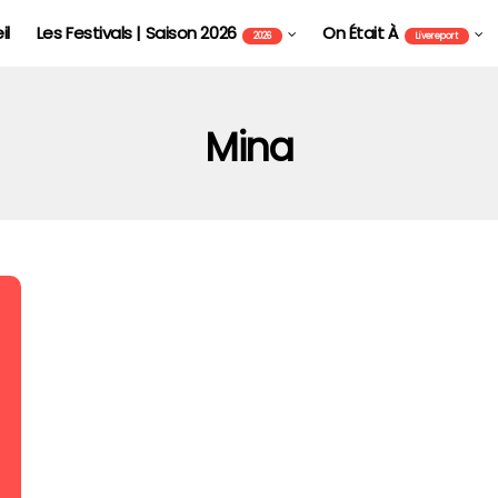
il
Les Festivals | Saison 2026
On Était À
2026
Livereport
Mina
FOIRE AUX VINS D'ALSACE DE COLMAR - FAVCOL