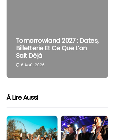
The Cur
Tomorrowland 2027 : Dates,
Pourquo
Billetterie Et Ce Que L’on
Reste U
Sait Déjà
Part
6 Août 2026
4 Août 
À Lire Aussi