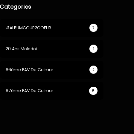
Categories
#ALBUMCOUP2COEUR
7
20 Ans Molodoi
1
66ème FAV De Colmar
2
67ème FAV De Colmar
5