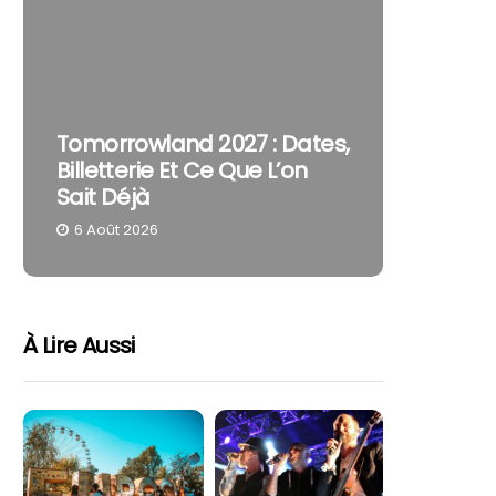
The Cur
Tomorrowland 2027 : Dates,
Pourquo
Billetterie Et Ce Que L’on
Reste U
Sait Déjà
Part
6 Août 2026
4 Août 
À Lire Aussi