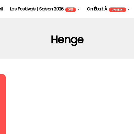
il
Les Festivals | Saison 2026
On Était À
2026
Livereport
Henge
FOIRE AUX VINS D'ALSACE DE COLMAR - FAVCOL