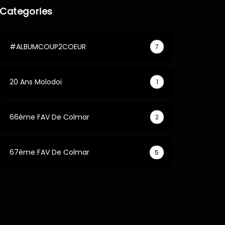
Categories
#ALBUMCOUP2COEUR
7
20 Ans Molodoi
1
66ème FAV De Colmar
2
67ème FAV De Colmar
5