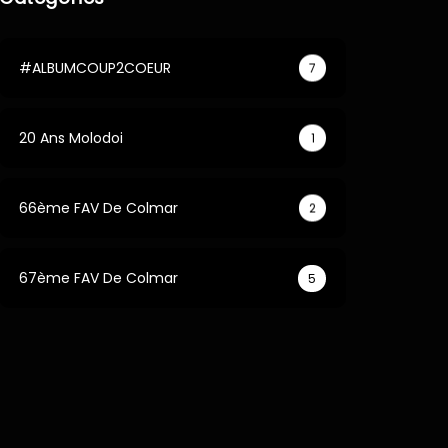
#ALBUMCOUP2COEUR
7
20 Ans Molodoi
1
66ème FAV De Colmar
2
67ème FAV De Colmar
5