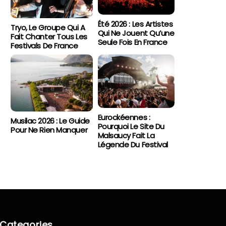
Été 2026 : Les Artistes
Tryo, Le Groupe Qui A
Qui Ne Jouent Qu’une
Fait Chanter Tous Les
Seule Fois En France
Festivals De France
Eurockéennes :
Musilac 2026 : Le Guide
Pourquoi Le Site Du
Pour Ne Rien Manquer
Malsaucy Fait La
Légende Du Festival
Categories