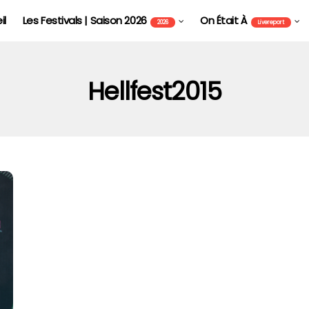
il
Les Festivals | Saison 2026
On Était À
2026
Livereport
Hellfest2015
EUROCKÉENNES DE BELFORT
LES FESTIVALS | SAISON 2026
LIVE REPORT