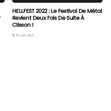
HELLFEST 2022 : Le Festival De Métal
r
Revient Deux Fois De Suite À
Clisson !
FAV 2026 : Le Guide Pratique
18 Juin 2021
De La Foire Aux Vins De
Colmar
31 Juillet 2026