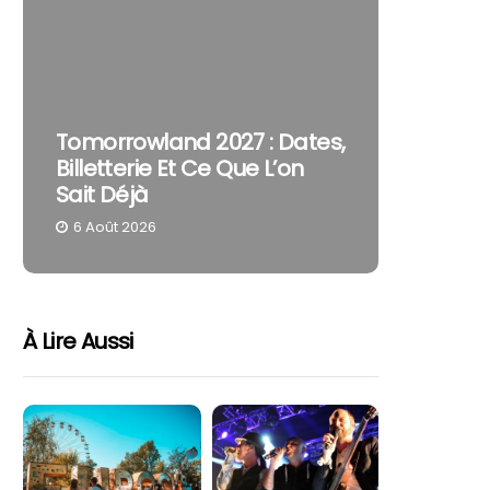
The Cur
Tomorrowland 2027 : Dates,
Pourquo
Billetterie Et Ce Que L’on
Reste U
Sait Déjà
Part
6 Août 2026
4 Août 
À Lire Aussi