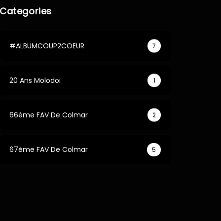
Categories
#ALBUMCOUP2COEUR
7
20 Ans Molodoi
1
66ème FAV De Colmar
2
67ème FAV De Colmar
5