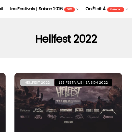
il
Les Festivals | Saison 2026
On Était À
2026
Livereport
Hellfest 2022
HELLFEST 2022
LES FESTIVALS | SAISON 2022
FOIRE AUX VINS D'ALSACE DE COLMAR - FAVCOL