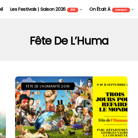
il
Les Festivals | Saison 2026
On Était À
2026
Livereport
Fête De L’Huma
FÊTE DE L'HUMANITÉ 2016
FOIRE AUX VINS D'ALSACE DE COLMAR - FAVCOLMAR
TOMOR