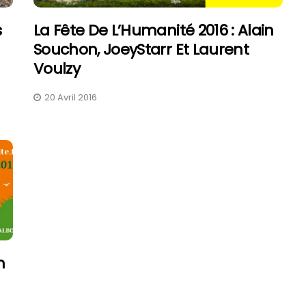
s
La Fête De L’Humanité 2016 : Alain
Souchon, JoeyStarr Et Laurent
Voulzy
FAV 2026 : Le Guide Pratique
Tomo
20 Avril 2016
De La Foire Aux Vins De
Bille
Colmar
Sait 
31 Juillet 2026
6 Ao
n