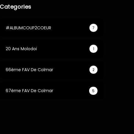
Categories
#ALBUMCOUP2COEUR
7
20 Ans Molodoi
1
66ème FAV De Colmar
2
67ème FAV De Colmar
5