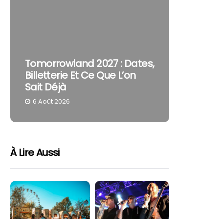
The Cur
Tomorrowland 2027 : Dates,
Pourquo
Billetterie Et Ce Que L’on
Reste U
Sait Déjà
Part
6 Août 2026
4 Août 
À Lire Aussi