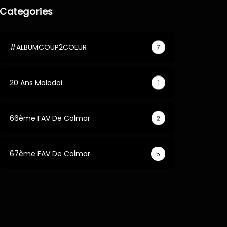
Categories
#ALBUMCOUP2COEUR
7
20 Ans Molodoi
1
66ème FAV De Colmar
2
67ème FAV De Colmar
5