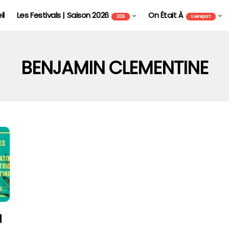
il
Les Festivals | Saison 2026
On Était À
2026
Livereport
BENJAMIN CLEMENTINE
FOIRE AUX VINS D'ALSACE DE COLMAR - FAVCOL
l