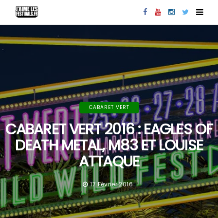
CABARET VERT
CABARET VERT 2016 : EAGLES OF
DEATH METAL, M83 ET LOUISE
ATTAQUE
17 Février 2016