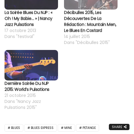
La Soirée Blues Du NJP : «
Décibulles 2015, Les
Oh ! My Babie… » | Nancy
Découvertes De La
Jazz Pulsations
Rédaction : Mountain Men,
17 octobre 2013
Le Blues En Costard
Dans "festival"
14 juillet 2015
Dans "Décibulles 2015"
Dernière Soirée Du NJP
2015: World’s Pulsations
21 octobre 2015
Dans "Nancy Jazz
Pulsations 2015"
SHARE
BLUES
BLUES EXPRESS
MINE
PETANGE