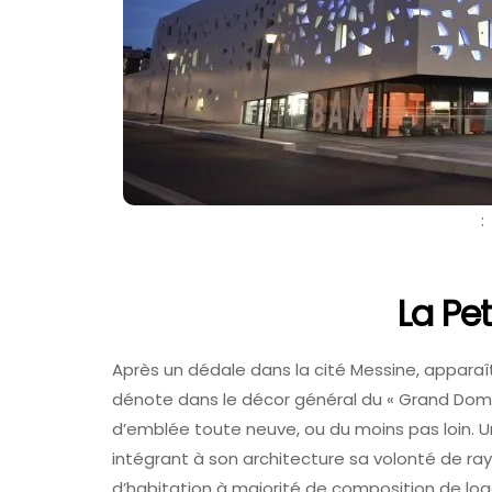
FAV 2026 : Le G
De La Foire Aux 
Colmar
31 Juillet 2026
:
La Pet
Après un dédale dans la cité Messine, apparaît
dénote dans le décor général du « Grand Domai
d’emblée toute neuve, ou du moins pas loin. Un 
intégrant à son architecture sa volonté de ra
d’habitation à majorité de composition de log