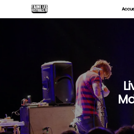
Accue
L
Md