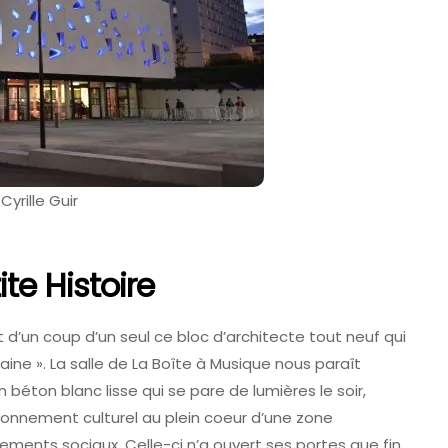
uide Pratique
Tomorrowland 2027 : Dates,
Vins De
Billetterie Et Ce Que L’on
Sait Déjà
6 Août 2026
 Cyrille Guir
ite Histoire
 d’un coup d’un seul ce bloc d’architecte tout neuf qui
ne ». La salle de La Boîte à Musique nous paraît
béton blanc lisse qui se pare de lumières le soir,
yonnement culturel au plein coeur d’une zone
ements sociaux. Celle-ci n’a ouvert ses portes que fin