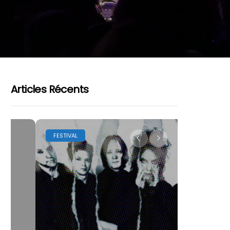
Articles Récents
FESTIVAL
LES FESTIVA