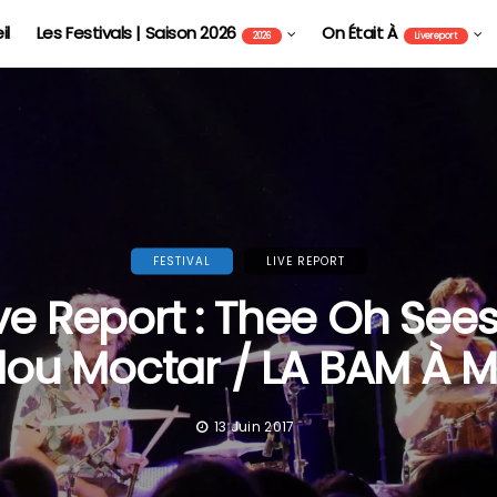
il
Les Festivals | Saison 2026
On Était À
2026
Livereport
FESTIVAL
LIVE REPORT
ive Report : Thee Oh Sees
ou Moctar / LA BAM À M
13 Juin 2017