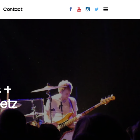
Contact
 +
etz