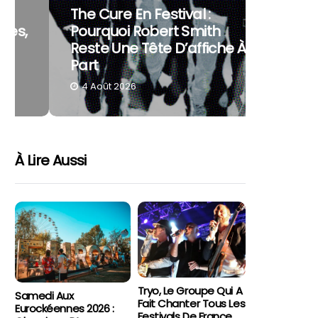
The Cure En Festival :
Pourquoi Robert Smith
Festival
Reste Une Tête D’affiche À
Reste D
Part
Aller
4 Août 2026
4 Août 
À Lire Aussi
Tryo, Le Groupe Qui A
Samedi Aux
Fait Chanter Tous Les
Eurockéennes 2026 :
Festivals De France